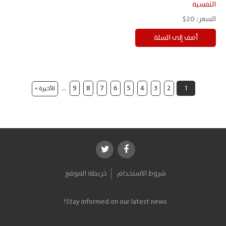
النفسية
السعر:
20$
…
9
8
7
6
5
4
3
2
1
الأخيرة »
شروط الاستخدام
خريطة الموقع
Stay informed on our latest news!